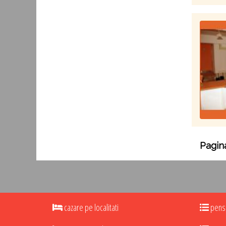
Pagina
cazare pe localitati
pensi