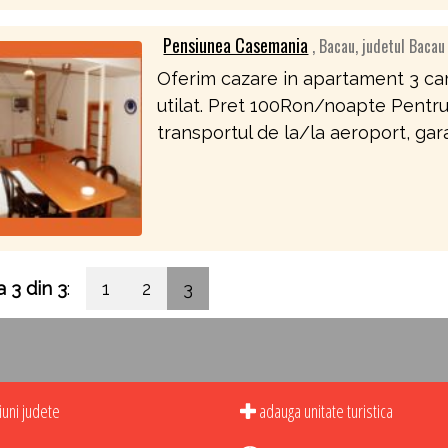
Pensiunea Casemania
, Bacau, judetul Bacau
Oferim cazare in apartament 3 cam
utilat. Pret 100Ron/noapte Pentru
transportul de la/la aeroport, gara,
 3 din 3
:
1
2
3
uni judete
adauga unitate turistica