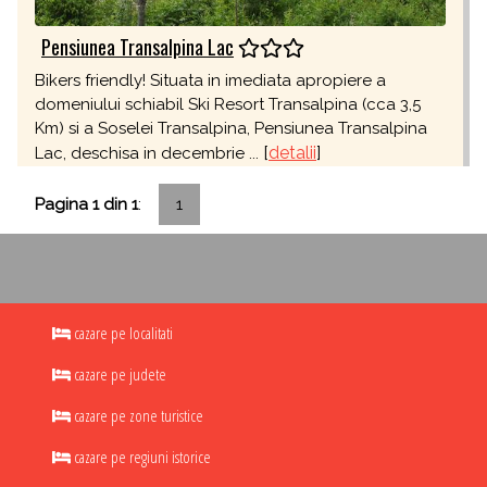
Pensiunea Transalpina Lac
Bikers friendly! Situata in imediata apropiere a
domeniului schiabil Ski Resort Transalpina (cca 3,5
Km) si a Soselei Transalpina, Pensiunea Transalpina
[
detalii
]
Lac, deschisa in decembrie ...
Pagina 1 din 1
:
1
cazare pe localitati
cazare pe judete
cazare pe zone turistice
cazare pe regiuni istorice