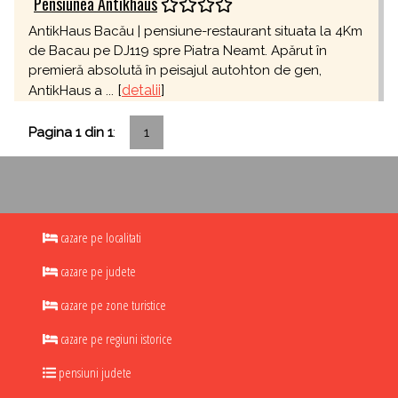
Pensiunea Antikhaus
AntikHaus Bacău | pensiune-restaurant situata la 4Km
de Bacau pe DJ119 spre Piatra Neamt. Apărut în
premieră absolută în peisajul autohton de gen,
[
detalii
]
AntikHaus a ...
Pagina 1 din 1
:
1
cazare pe localitati
cazare pe judete
cazare pe zone turistice
cazare pe regiuni istorice
pensiuni judete