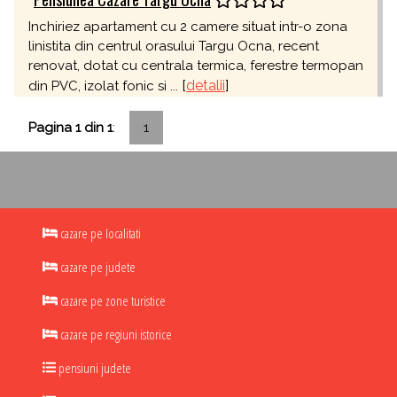
Inchiriez apartament cu 2 camere situat intr-o zona
linistita din centrul orasului Targu Ocna, recent
renovat, dotat cu centrala termica, ferestre termopan
[
detalii
]
din PVC, izolat fonic si ...
Pagina 1 din 1
:
1
cazare pe localitati
cazare pe judete
cazare pe zone turistice
cazare pe regiuni istorice
pensiuni judete