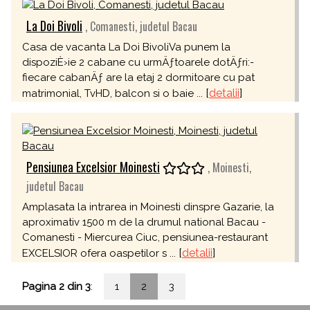
La Doi Bivoli
, Comanesti, judetul Bacau
Casa de vacanta La Doi BivoliVa punem la
dispoziÈ›ie 2 cabane cu urmÄƒtoarele dotÄƒri:-
fiecare cabanÄƒ are la etaj 2 dormitoare cu pat
[
detalii
]
matrimonial, TvHD, balcon si o baie ...
Pensiunea Excelsior Moinesti
, Moinesti,
judetul Bacau
Amplasata la intrarea in Moinesti dinspre Gazarie, la
aproximativ 1500 m de la drumul national Bacau -
Comanesti - Miercurea Ciuc, pensiunea-restaurant
[
detalii
]
EXCELSIOR ofera oaspetilor s ...
Pagina 2 din 3
:
1
2
3