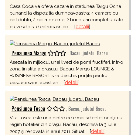
Casa Coca va ofera cazare in statiunea Targu Ocna
punand la dispozitia dumneavoastra: 4 camere cu
pat dublu, 2 bai moderne, 2 bucatarii complet utilate
[
detalii
]
cu vesela si electrocasnice. ...
Pensiunea Margo
, Bacau, judetul Bacau
Asezata in mijlocul unei livezi de pomi fructiferi, intr-o
zona linistita a orasului Bacau, Margo LOUNGE &
BUSINESS RESORT si-a deschis porţile pentru
[
detalii
]
oaspetii sai in acest an ...
Pensiunea Tosca
, Bacau, judetul Bacau
Vila Tosca este una dintre cele mai selecte locaţii cu
regim hotelier din oraşul Bacău, deschisă la 3 iulie
[
detalii
]
2007 şi renovată în anul 2011. Situat ...