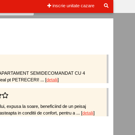
inscrie unitate cazare
1 APARTAMENT SEMIDECOMANDAT CU 4
eal pt PETRECERI! ...
[
detalii
]
lui, expusa la soare, beneficiind de un peisaj
steapta in conditii de confort, pentru a ...
[
detalii
]