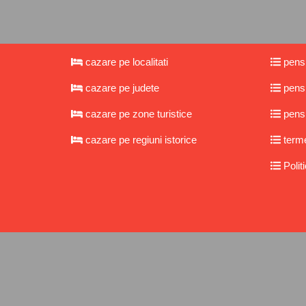
cazare pe localitati
pensi
cazare pe judete
pensi
cazare pe zone turistice
pensi
cazare pe regiuni istorice
termen
Politi