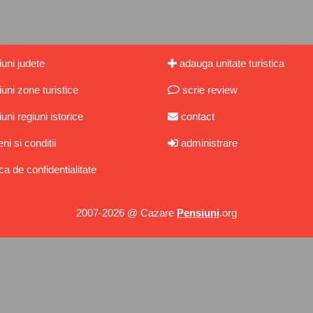
uni judete
adauga unitate turistica
uni zone turistice
scrie review
uni regiuni istorice
contact
i si conditii
administrare
ca de confidentialitate
2007-2026 @ Cazare
Pensiuni
.org