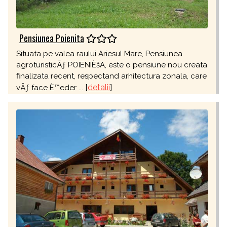
Pensiunea Poienita
Situata pe valea raului Ariesul Mare, Pensiunea
agroturisticÄƒ POIENIÈšA, este o pensiune nou creata
finalizata recent, respectand arhitectura zonala, care
[
detalii
]
vÄƒ face È™eder ...