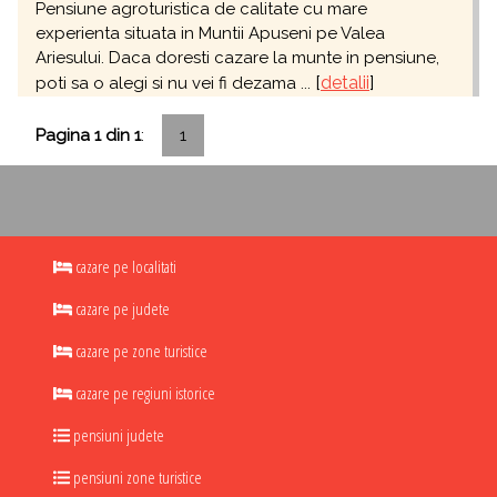
Pensiune agroturistica de calitate cu mare
experienta situata in Muntii Apuseni pe Valea
Ariesului. Daca doresti cazare la munte in pensiune,
[
detalii
]
poti sa o alegi si nu vei fi dezama ...
Pagina 1 din 1
:
1
cazare pe localitati
cazare pe judete
cazare pe zone turistice
cazare pe regiuni istorice
pensiuni judete
pensiuni zone turistice