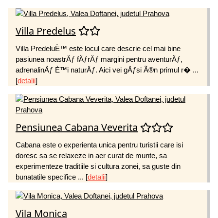
Villa Predelus
Villa PredeluÈ™ este locul care descrie cel mai bine
pasiunea noastrÄƒ fÄƒrÄƒ margini pentru aventurÄƒ,
adrenalinÄƒ È™i naturÄƒ. Aici vei gÄƒsi Ã®n primul r� ...
[
detalii
]
Pensiunea Cabana Veverita
Cabana este o experienta unica pentru turistii care isi
doresc sa se relaxeze in aer curat de munte, sa
experimenteze traditiile si cultura zonei, sa guste din
bunatatile specifice ...
[
detalii
]
Vila Monica