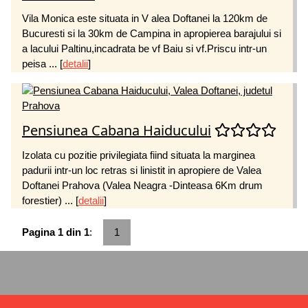
Vila Monica este situata in V alea Doftanei la 120km de
Bucuresti si la 30km de Campina in apropierea barajului si
a lacului Paltinu,incadrata be vf Baiu si vf.Priscu intr-un
peisa ...
[
detalii
]
Pensiunea Cabana Haiducului
Izolata cu pozitie privilegiata fiind situata la marginea
padurii intr-un loc retras si linistit in apropiere de Valea
Doftanei Prahova (Valea Neagra -Dinteasa 6Km drum
forestier) ...
[
detalii
]
Pagina 1 din 1
:
1