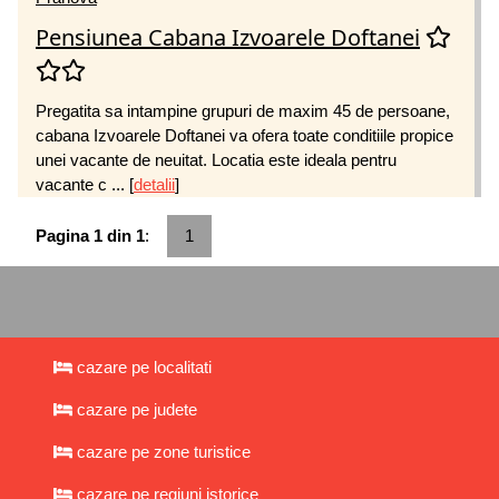
Pensiunea Cabana Izvoarele Doftanei
Pregatita sa intampine grupuri de maxim 45 de persoane,
cabana Izvoarele Doftanei va ofera toate conditiile propice
unei vacante de neuitat. Locatia este ideala pentru
vacante c ...
[
detalii
]
Pagina 1 din 1
:
1
cazare pe localitati
cazare pe judete
cazare pe zone turistice
cazare pe regiuni istorice