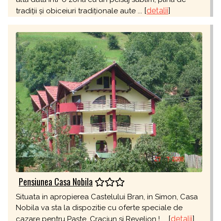
[
detalii
]
tradiții și obiceiuri tradiționale aute ...
Pensiunea Casa Nobila
Situata in apropierea Castelului Bran, in Simon, Casa
Nobila va sta la dispozitie cu oferte speciale de
[
detalii
]
cazare pentru Paste, Craciun si Revelion ! ...