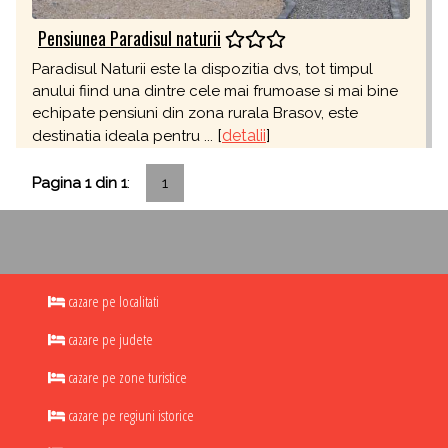
Pensiunea Paradisul naturii
Paradisul Naturii este la dispozitia dvs, tot timpul
anului fiind una dintre cele mai frumoase si mai bine
echipate pensiuni din zona rurala Brasov, este
[
detalii
]
destinatia ideala pentru ...
Pagina 1 din 1
:
1
cazare pe localitati
cazare pe judete
cazare pe zone turistice
cazare pe regiuni istorice