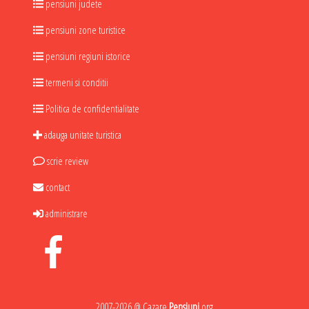
pensiuni judete
pensiuni zone turistice
pensiuni regiuni istorice
termeni si conditii
Politica de confidentialitate
adauga unitate turistica
scrie review
contact
administrare
2007-2026 @ Cazare
Pensiuni
.org