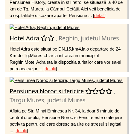
Pensiunea History, creată în stil retro, se situează la 40 de
km de Tg. Mures, la Câmpul Cetătii. Aici veti beneficia de
o ospitalitate si cazare aparte. Pensiune ...
[
detalii
]
Hotel Adra
, Reghin, judetul Mures
Hotel Adra este situat pe DN.15,km4,la o departare de 24
Km de Tg.Mures chiar la intrarea in municipiul
Reghin.Motel Adra sta la dispozitia turistilor care vor sa-si
petreaca sejur ...
[
detalii
]
Pensiunea Noroc si fericire
,
Targu Mures, judetul Mures
Aflata pe Str. Mihai Eminescu Nr. 34, la doar 5 minute de
centrul orasului, Pensiune Noroc si Fericire este o alegere
potrivita pentru cei care doresc sa uite de stresul si agitati
...
[
detalii
]