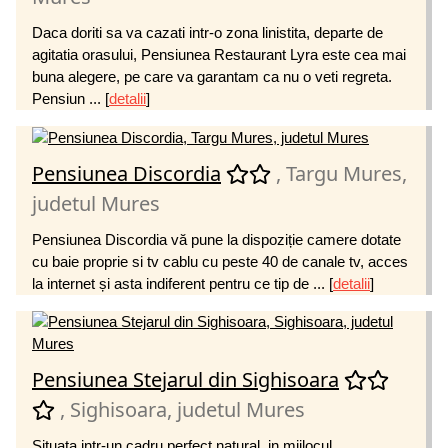
Daca doriti sa va cazati intr-o zona linistita, departe de
agitatia orasului, Pensiunea Restaurant Lyra este cea mai
buna alegere, pe care va garantam ca nu o veti regreta.
Pensiun ...
[
detalii
]
Pensiunea Discordia
, Targu Mures,
judetul Mures
Pensiunea Discordia vă pune la dispoziție camere dotate
cu baie proprie si tv cablu cu peste 40 de canale tv, acces
la internet și asta indiferent pentru ce tip de ...
[
detalii
]
Pensiunea Stejarul din Sighisoara
, Sighisoara, judetul Mures
Situata intr-un cadru perfect natural, in mijlocul