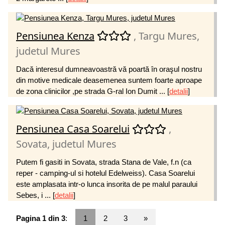
Pensiunea Kenza
, Targu Mures,
judetul Mures
Dacă interesul dumneavoastră vă poartă în oraşul nostru
din motive medicale deasemenea suntem foarte aproape
de zona clinicilor ,pe strada G-ral Ion Dumit ...
[
detalii
]
Pensiunea Casa Soarelui
,
Sovata, judetul Mures
Putem fi gasiti in Sovata, strada Stana de Vale, f.n (ca
reper - camping-ul si hotelul Edelweiss). Casa Soarelui
este amplasata intr-o lunca insorita de pe malul paraului
Sebes, i ...
[
detalii
]
Pagina 1 din 3
:
1
2
3
»