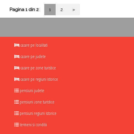
Pagina 1 din 2
:
1
2
»
cazare pe localitati
cazare pe judete
cazare pe zone turistice
cazare pe regiuni istorice
pensiuni judete
pensiuni zone turistice
pensiuni regiuni istorice
termeni si conditii