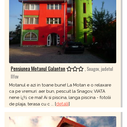
Pensiunea Motanul Galanton
, Snagov, judetul
Ilfov
Motanul e azi in toane bune! La Motan e o relaxare
ca pe vremuri: aer bun, pescuit la Snagov, VIATA
nene ï¿½ ce mai! Ai si piscina, langa piscina - fotolii
[
detalii
]
de plaja, terasa cu c ...