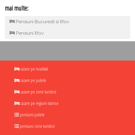
mai multe:
Pensiuni Bucuresti si Ilfov
Pensiuni Ilfov
cazare pe localitati
cazare pe judete
cazare pe zone turistice
cazare pe regiuni istorice
pensiuni judete
pensiuni zone turistice