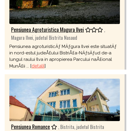
Pensiunea Agroturistica Magura Ilvei
,
Magura Ilvei, judetul Bistrita Nasaud
Pensiunea agroturisticÄƒ MÄƒgura Ilvei este situatÄƒ
in nord-estul judeÅ£ului BistriÅ£a-NÄƒsÄƒud de-a
lungul raului Ilva in apropierea Parcului naÅ£ional
[
detalii
]
MunÅ£ii ...
Pensiunea Romance
, Bistrita, judetul Bistrita