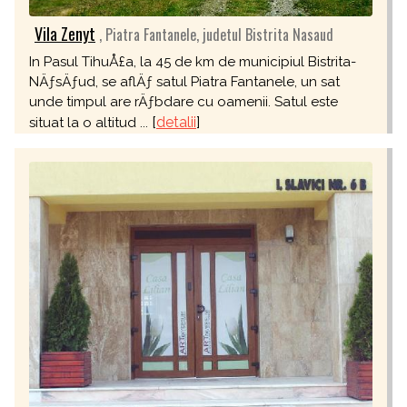
Vila Zenyt
, Piatra Fantanele, judetul Bistrita Nasaud
In Pasul TihuÅ£a, la 45 de km de municipiul Bistrita-
NÄƒsÄƒud, se aflÄƒ satul Piatra Fantanele, un sat
unde timpul are rÄƒbdare cu oamenii. Satul este
[
detalii
]
situat la o altitud ...