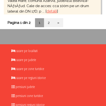
Valea Mare, comuna ÅžanÅ£, judeÅ£ul BistriÅ£a-
NÄƒsÄƒud. Cale de acces: cca 100m pe un drum
[
detalii
]
lateral din DN 17D; p ...
Pagina 1 din 2
:
1
2
»
cazare pe localitati
cazare pe judete
cazare pe zone turistice
cazare pe regiuni istorice
pensiuni judete
pensiuni zone turistice
pensiuni regiuni istorice