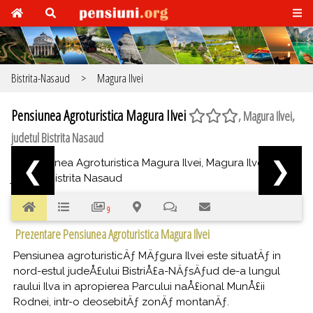
Bistrita-Nasaud
>
Magura Ilvei
Pensiunea Agroturistica Magura Ilvei
, Magura Ilvei,
judetul Bistrita Nasaud
❮
❯
9
Prezentare Pensiunea Agroturistica Magura Ilvei
Pensiunea agroturisticÄƒ MÄƒgura Ilvei este situatÄƒ in
nord-estul judeÅ£ului BistriÅ£a-NÄƒsÄƒud de-a lungul
raului Ilva in apropierea Parcului naÅ£ional MunÅ£ii
Rodnei, intr-o deosebitÄƒ zonÄƒ montanÄƒ.