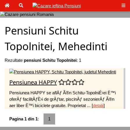
Pensiuni Schitu
Topolnitei, Mehedinti
Rezultate
pensiuni Schitu Topolnitei
: 1
Pensiunea HAPPY
Pensiunea HAPPY se aflÄƒ Ã®n Schitu-TopolniÈ›ei È™i
oferÄƒ facilitÄƒÈ›i de grÄƒtar, piscinÄƒ sezonierÄƒ Ã®n
aer liber È™i biciclete gratuite. Proprietat ...
[
detalii
]
Pagina 1 din 1
:
1