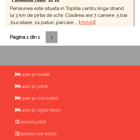
Pensiunea este situata in Toplita centru linga strand
la 3 km de pirtia de schii .Cladirea are 7 camere ,5 bai
[
detalii
]
,bucatarie, 24 paturi ,parcare ...
Pagina 1 din 1
:
1
cazare pe localitati
cazare pe judete
cazare pe zone turistice
cazare pe regiuni istorice
pensiuni judete
pensiuni zone turistice