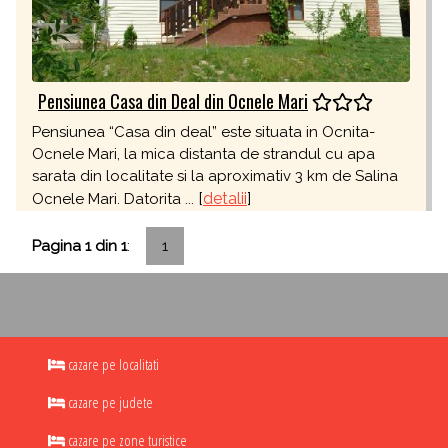
Pensiunea Casa din Deal din Ocnele Mari
Pensiunea “Casa din deal” este situata in Ocnita-
Ocnele Mari, la mica distanta de strandul cu apa
sarata din localitate si la aproximativ 3 km de Salina
[
detalii
]
Ocnele Mari. Datorita ...
Pagina 1 din 1
:
1
cazare pe localitati
cazare pe judete
cazare pe zone turistice