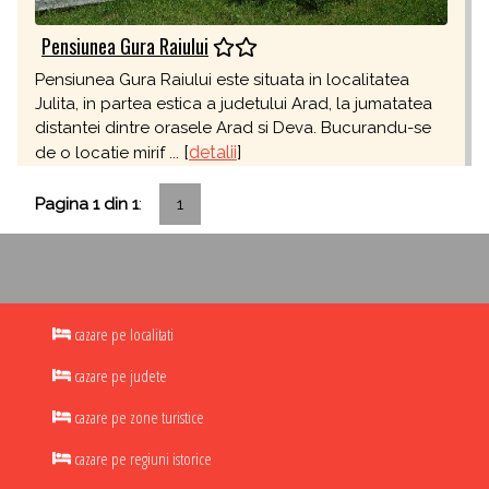
Pensiunea Gura Raiului
Pensiunea Gura Raiului este situata in localitatea
Julita, in partea estica a judetului Arad, la jumatatea
distantei dintre orasele Arad si Deva. Bucurandu-se
[
detalii
]
de o locatie mirif ...
Pagina 1 din 1
:
1
cazare pe localitati
cazare pe judete
cazare pe zone turistice
cazare pe regiuni istorice