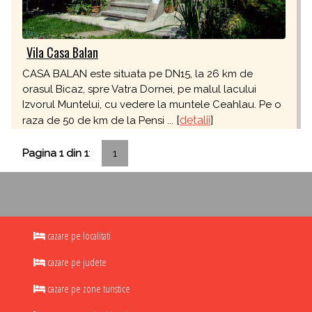
Vila Casa Balan
CASA BALAN este situata pe DN15, la 26 km de
orasul Bicaz, spre Vatra Dornei, pe malul lacului
Izvorul Muntelui, cu vedere la muntele Ceahlau. Pe o
[
detalii
]
raza de 50 de km de la Pensi ...
Pagina 1 din 1
:
1
cazare pe localitati
cazare pe judete
cazare pe zone turistice