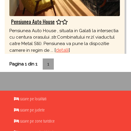
Pensiunea Auto House
Pensiunea Auto House , situata in Galati la intersectia
cu centura orasului ,str.Combinatului nr.2( viaductul
catre Metal Stil). Pensiunea va pune la dispozitie
[
detalii
]
camere in regim de ...
Pagina 1 din 1
:
1
cazare pe localitati
cazare pe judete
cazare pe zone turistice