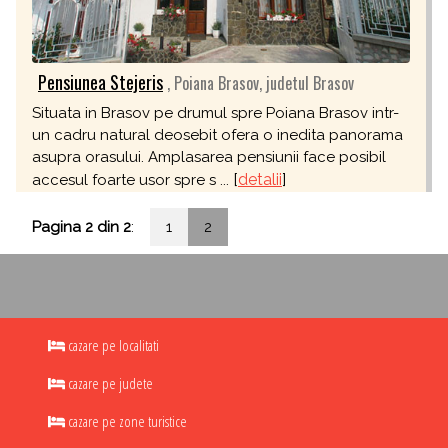
Pensiunea Stejeris
, Poiana Brasov, judetul Brasov
Situata in Brasov pe drumul spre Poiana Brasov intr-
un cadru natural deosebit ofera o inedita panorama
asupra orasului. Amplasarea pensiunii face posibil
[
detalii
]
accesul foarte usor spre s ...
Pagina 2 din 2
:
1
2
cazare pe localitati
cazare pe judete
cazare pe zone turistice