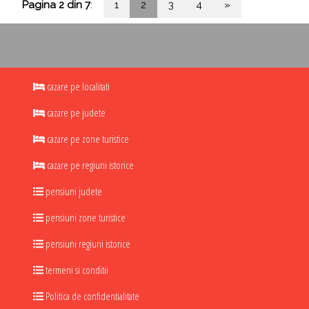
Pagina 2 din 7
:
1
2
3
4
»
cazare pe localitati
cazare pe judete
cazare pe zone turistice
cazare pe regiuni istorice
pensiuni judete
pensiuni zone turistice
pensiuni regiuni istorice
termeni si conditii
Politica de confidentialitate