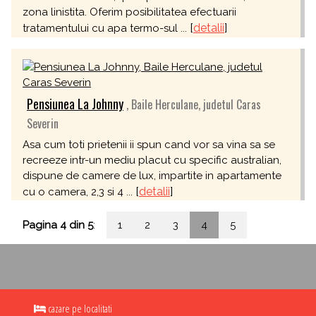
zona linistita. Oferim posibilitatea efectuarii
[
detalii
]
tratamentului cu apa termo-sul ...
Pensiunea La Johnny
, Baile Herculane, judetul Caras
Severin
Asa cum toti prietenii ii spun cand vor sa vina sa se
recreeze intr-un mediu placut cu specific australian,
dispune de camere de lux, impartite in apartamente
[
detalii
]
cu o camera, 2,3 si 4 ...
Pagina 4 din 5
:
1
2
3
4
5
cazare pe localitati