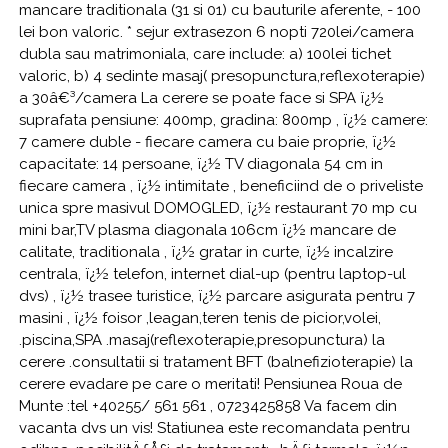
mancare traditionala (31 si 01) cu bauturile aferente, - 100
lei bon valoric. * sejur extrasezon 6 nopti 720lei/camera
dubla sau matrimoniala, care include: a) 100lei tichet
valoric, b) 4 sedinte masaj( presopunctura,reflexoterapie)
a 30â€³/camera La cerere se poate face si SPA ï¿½
suprafata pensiune: 400mp, gradina: 800mp , ï¿½ camere:
7 camere duble - fiecare camera cu baie proprie, ï¿½
capacitate: 14 persoane, ï¿½ TV diagonala 54 cm in
fiecare camera , ï¿½ intimitate , beneficiind de o priveliste
unica spre masivul DOMOGLED, ï¿½ restaurant 70 mp cu
mini bar,TV plasma diagonala 106cm ï¿½ mancare de
calitate, traditionala , ï¿½ gratar in curte, ï¿½ incalzire
centrala, ï¿½ telefon, internet dial-up (pentru laptop-ul
dvs) , ï¿½ trasee turistice, ï¿½ parcare asigurata pentru 7
masini , ï¿½ foisor ,leagan,teren tenis de picior,volei,
.piscina,SPA .masaj(reflexoterapie,presopunctura) la
cerere .consultatii si tratament BFT (balnefizioterapie) la
cerere evadare pe care o meritati! Pensiunea Roua de
Munte :tel +40255/ 561 561 , 0723425858 Va facem din
vacanta dvs un vis! Statiunea este recomandata pentru