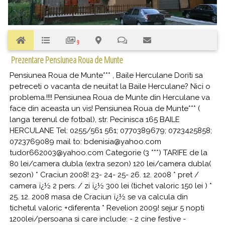
9
Prezentare Pensiunea Roua de Munte
Pensiunea Roua de Munte*** , Baile Herculane Doriti sa
petreceti o vacanta de neuitat la Baile Herculane? Nici o
problema.!!!! Pensiunea Roua de Munte din Herculane va
face din aceasta un vis! Pensiunea Roua de Munte*** (
langa terenul de fotbal), str. Pecinisca 165 BAILE
HERCULANE Tel: 0255/561 561; 0770389679; 0723425858;
0723769089 mail to: bdenisia@yahoo.com
tudor662003@yahoo.com Categorie (3 ***) TARIFE de la
80 lei/camera dubla (extra sezon) 120 lei/camera dubla(
sezon) * Craciun 2008! 23- 24- 25- 26. 12. 2008 * pret /
camera ï¿½ 2 pers. / zi ï¿½ 300 lei (tichet valoric 150 lei ) *
25. 12. 2008 masa de Craciun ï¿½ se va calcula din
tichetul valoric +diferenta * Revelion 2009! sejur 5 nopti
1200lei/persoana si care include: - 2 cine festive -