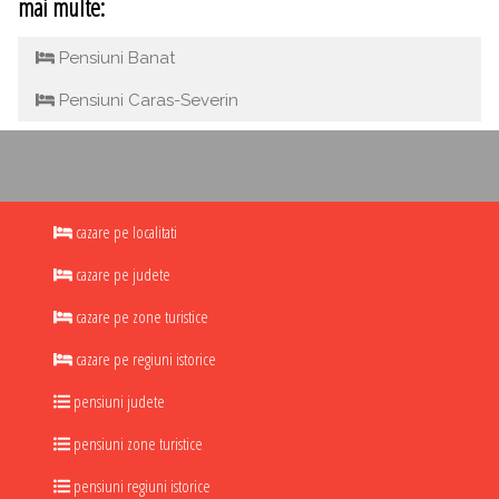
mai multe:
Pensiuni Banat
Pensiuni Caras-Severin
cazare pe localitati
cazare pe judete
cazare pe zone turistice
cazare pe regiuni istorice
pensiuni judete
pensiuni zone turistice
pensiuni regiuni istorice