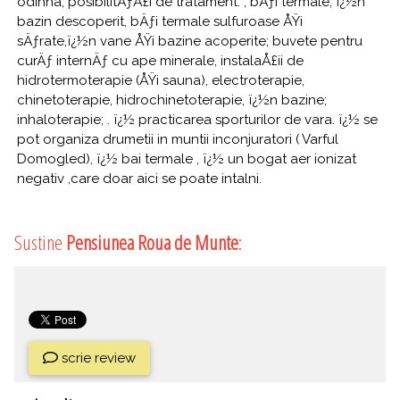
odihna, posibilitÄƒÅ£i de tratament: , bÄƒi termale, ï¿½n
bazin descoperit, bÄƒi termale sulfuroase ÅŸi
sÄƒrate,ï¿½n vane ÅŸi bazine acoperite; buvete pentru
curÄƒ internÄƒ cu ape minerale, instalaÅ£ii de
hidrotermoterapie (ÅŸi sauna), electroterapie,
chinetoterapie, hidrochinetoterapie, ï¿½n bazine;
inhaloterapie; . ï¿½ practicarea sporturilor de vara. ï¿½ se
pot organiza drumetii in muntii inconjuratori ( Varful
Domogled), ï¿½ bai termale , ï¿½ un bogat aer ionizat
negativ ,care doar aici se poate intalni.
Sustine
Pensiunea Roua de Munte
:
scrie review