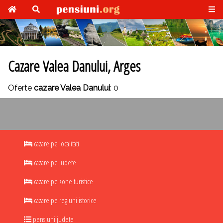
Cazare Valea Danului, Arges
Oferte
cazare Valea Danului
: 0
cazare pe localitati
cazare pe judete
cazare pe zone turistice
cazare pe regiuni istorice
pensiuni judete