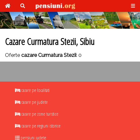
Cazare Curmatura Stezii, Sibiu
Oferte
cazare Curmatura Stezii
: 0
cazare pe localitati
cazare pe judete
cazare pe zone turistice
cazare pe regiuni istorice
pensiuni judete