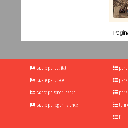
Pagina
cazare pe localitati
pensi
cazare pe judete
pensi
cazare pe zone turistice
pensi
cazare pe regiuni istorice
termen
Politi