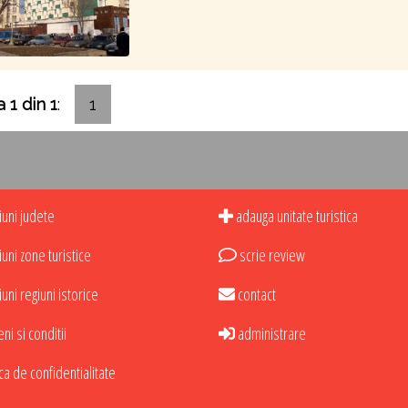
 1 din 1
:
1
uni judete
adauga unitate turistica
uni zone turistice
scrie review
uni regiuni istorice
contact
i si conditii
administrare
ca de confidentialitate