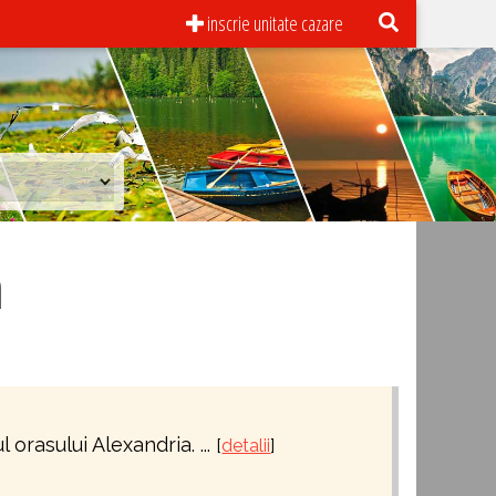
inscrie unitate cazare
n
 orasului Alexandria. ...
[
detalii
]