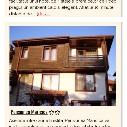
facilitatile unui hotel de 4 stele si ofera celor ce ii trec
pragul un ambient cald si elegant. Aflat la 10 minute
[
detalii
]
distanta de ...
Pensiunea Maricica
Asezata intr-o zona linistita, Pensiunea Maricica va
invita sa petreceti un concediu deosebit intr-un loc