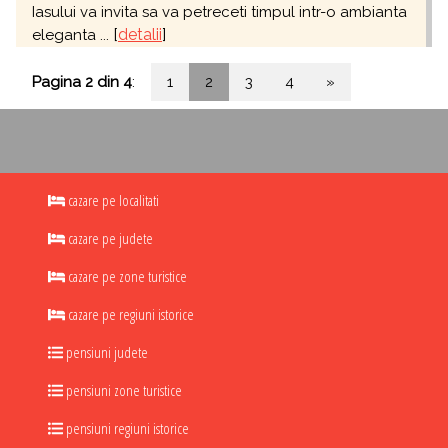
Iasului va invita sa va petreceti timpul intr-o ambianta
[
detalii
]
eleganta ...
Pagina 2 din 4
:
1
2
3
4
»
cazare pe localitati
cazare pe judete
cazare pe zone turistice
cazare pe regiuni istorice
pensiuni judete
pensiuni zone turistice
pensiuni regiuni istorice