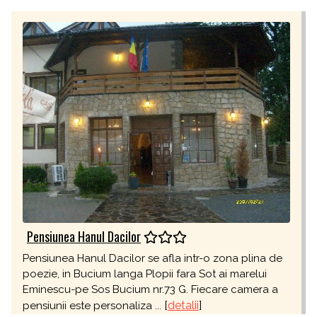
Pensiunea Hanul Dacilor
Pensiunea Hanul Dacilor se afla intr-o zona plina de
poezie, in Bucium langa Plopii fara Sot ai marelui
Eminescu-pe Sos Bucium nr.73 G. Fiecare camera a
[
detalii
]
pensiunii este personaliza ...