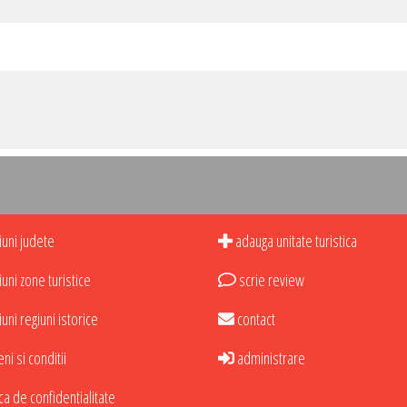
uni judete
adauga unitate turistica
uni zone turistice
scrie review
uni regiuni istorice
contact
i si conditii
administrare
ca de confidentialitate