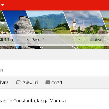
i
nta
harta
review-uri
contact
arii in Constanta, langa Mamaia