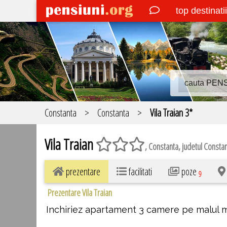
top destinati
Constanta
>
Constanta
>
Vila Traian 3*
Vila Traian
, Constanta, judetul Consta
prezentare
facilitati
poze
9
Prezentare Vila Traian
Inchiriez apartament 3 camere pe malul m