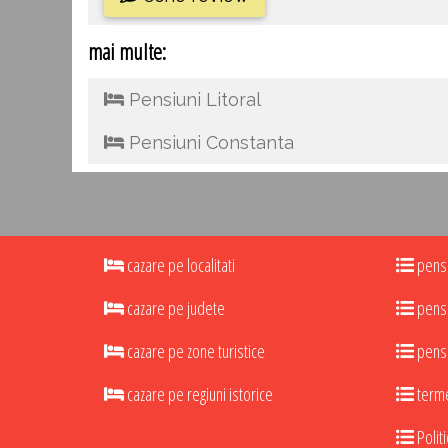
mai multe:
Pensiuni Litoral
Pensiuni Constanta
cazare pe localitati
pensi
cazare pe judete
pensi
cazare pe zone turistice
pensi
cazare pe regiuni istorice
termen
Politi