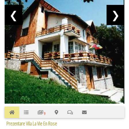
❮
❯
9
Prezentare Vila La Vie En Rose