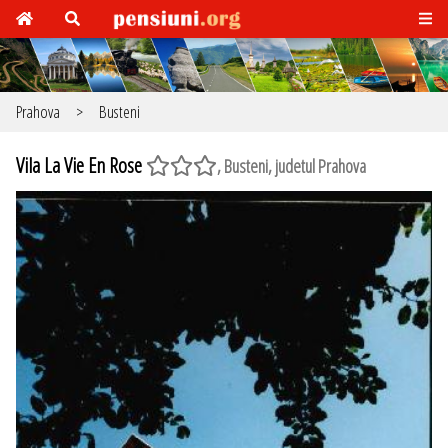
Prahova
>
Busteni
Vila La Vie En Rose
, Busteni, judetul Prahova