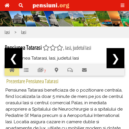
Iasi
>
Iasi
Pensiunea Tatarasi
, Iasi, judetul Iasi
❮
❯
7
Prezentare Pensiunea Tatarasi
Pensiunea Tatarasi beneficiaza de o pozitionare centrala,
fiind localizata la doar 5 minute de mers pe jos de centrul
orasului Iasi si centrul comercial Palas, in imediata
apropriere a Spitalului de Neurochirurgie si a spitalului de
Pediatrie Sf. Maria precum si a Aeroportului International
Iasi. Locatia asigura cazare in camere duble si
apartamente de lux, utilate cu mobilier modern si dotate