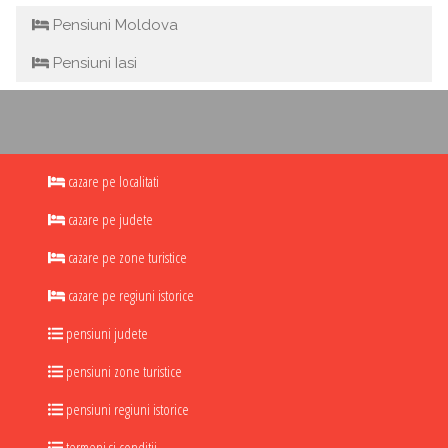
Pensiuni Moldova
Pensiuni Iasi
cazare pe localitati
cazare pe judete
cazare pe zone turistice
cazare pe regiuni istorice
pensiuni judete
pensiuni zone turistice
pensiuni regiuni istorice
termeni si conditii