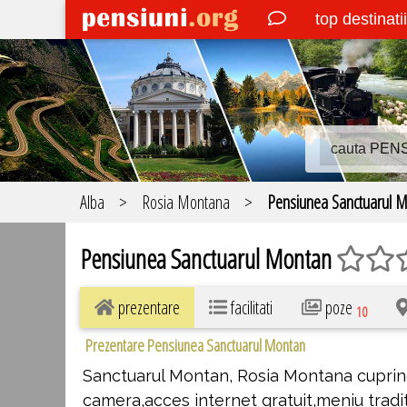
top destinati
Alba
>
Rosia Montana
>
Pensiunea Sanctuarul M
Pensiunea Sanctuarul Montan
prezentare
facilitati
poze
10
Prezentare Pensiunea Sanctuarul Montan
Sanctuarul Montan, Rosia Montana cuprin
camera,acces internet gratuit,meniu tradit