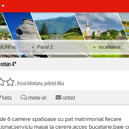
i
ontan 4*
, Rosia Montana, judetul Alba
harta
review-uri
contact
de 6 camere spatioase cu pat matrimonial fiecare
ional,serviciu masaj la cerere,acces bucatarie,baie c