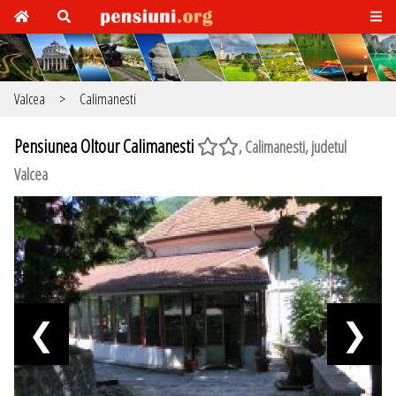
Valcea
>
Calimanesti
Pensiunea Oltour Calimanesti
, Calimanesti, judetul
Valcea
❮
❯