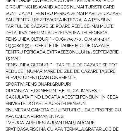
MENTIONAM CA PISCINA CU APA TERMALA ESTE CU
CIRCUIT INCHIS AVAND ACCES NUMAI TURISTII CARE
SUNT CAZATI, PENTRU PERIOADE MAI MARI DE CAZARE
SAU PENTRU REZERVAREA INTEGRALA A PENSIUNII
TARIFUL DE CAZARE SE POARE REDUCE, MAI MULTE
DETALII VA OFERIM LA REZERVAREA TELEFONICA.
PENSIUNEA OLTOUR** - O765750770 , O745945144 ,
O350806551 - OFERTE DE TARIFE MICI DE CAZARE
PENTRU PERIOADA EXTRASEZONULUI [15 SEPTEMBRIE -
15 MAI ].
PENSIUNEA OLTOUR ** - TARIFELE DE CAZARE SE POT
REDUCE [ NUMAR MARE DE ZILE DE CAZARE,TABERE
ELEVI,STUDENTI,CANTONAMENTE
SPORTIVI,PENSIONARI,GRUPURI
ORGANIZATE,CONFERINTE,ETC],CALIMANESTI-
CACIULATA FIIND LOCATIA ACESTEI PENSIUNI. IN CEEA
PRIVESTE DOTARILE ACESTEI PENSIUNI
ENUMERAM:CAMERA CU 2 PATURI CU BAIE PROPRIE CU
APA CALDA PERMANENTA SI
TV,BUCATARIE,RESTAURANT,BAR,PARCARE
SPATIOASA,PISCINA CU APA TERMALA,GRATAR,LOC DE