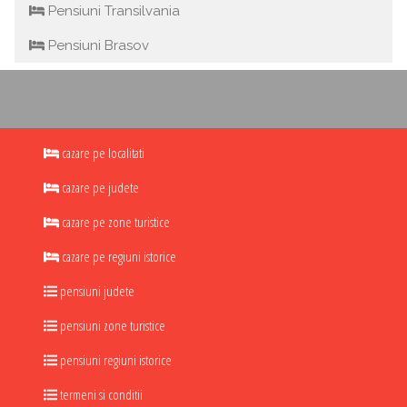
Pensiuni Transilvania
Pensiuni Brasov
cazare pe localitati
cazare pe judete
cazare pe zone turistice
cazare pe regiuni istorice
pensiuni judete
pensiuni zone turistice
pensiuni regiuni istorice
termeni si conditii