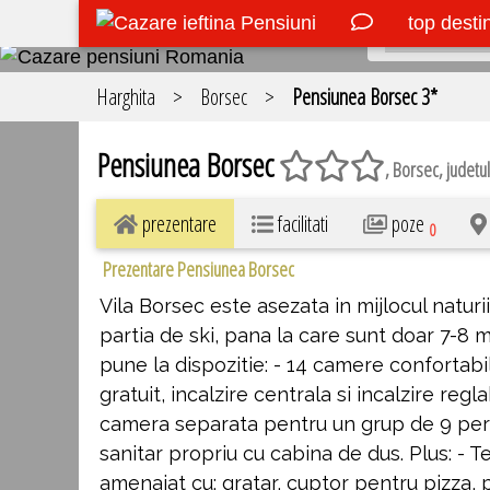
top desti
Harghita
>
Borsec
>
Pensiunea Borsec 3*
Pensiunea Borsec
, Borsec, judetul
prezentare
facilitati
poze
0
Prezentare Pensiunea Borsec
Vila Borsec este asezata in mijlocul naturi
partia de ski, pana la care sunt doar 7-8 
pune la dispozitie: - 14 camere confortabi
gratuit, incalzire centrala si incalzire reg
camera separata pentru un grup de 9 pers
sanitar propriu cu cabina de dus. Plus: - Te
amenajat cu: gratar, cuptor pentru pizza, p