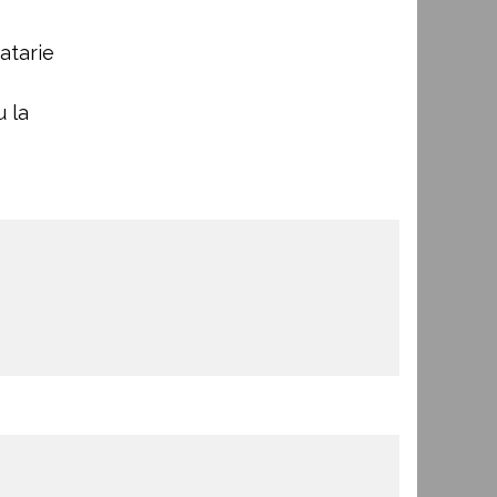
atarie
u la