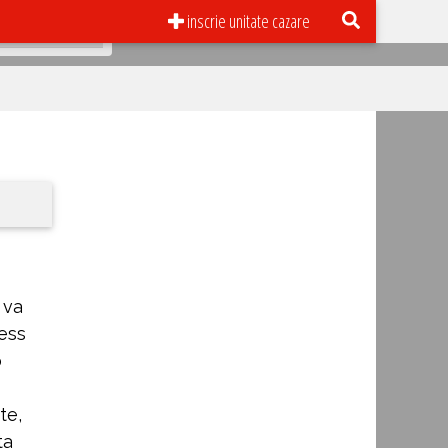
inscrie unitate cazare
 va
less
o
te,
ta