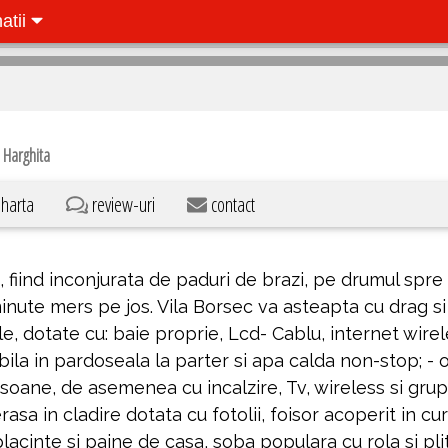
natii
 Harghita
harta
review-uri
contact
i, fiind inconjurata de paduri de brazi, pe drumul spre
minute mers pe jos. Vila Borsec va asteapta cu drag si
le, dotate cu: baie proprie, Lcd- Cablu, internet wire
labila in pardoseala la parter si apa calda non-stop; - 
oane, de asemenea cu incalzire, Tv, wireless si grup
rasa in cladire dotata cu fotolii, foisor acoperit in cur
lacinte si paine de casa, soba populara cu rola si pli